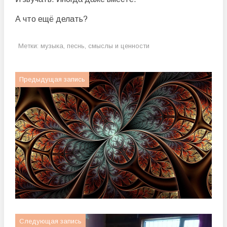
А что ещё делать?
Метки:
музыка
,
песнь
,
смыслы и ценности
Предыдущая запись
Следующая запись