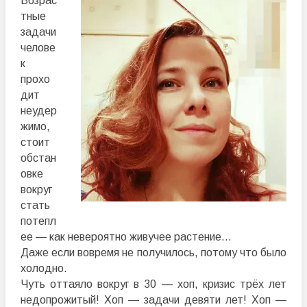
Возрас
тные
задачи
челове
к
прохо
дит
неудер
жимо,
стоит
обстан
овке
вокруг
стать
потепл
ее — как невероятно живучее растение…
Даже если вовремя не получилось, потому что было
холодно.
Чуть оттаяло вокруг в 30 — хоп, кризис трёх лет
недопрожитый! Хоп — задачи девяти лет! Хоп —