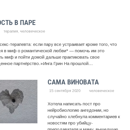
СТЬ В ПАРЕ
1
терапия
,
человеческое
екс-терапевта: если пару все устраивает кроме того, что
ся в миф о романтической любви* — помочь им это
ть миф и пойти домой дальше практиковать свое
енное партнёрство.»Инга Грин На прошлой...
САМА ВИНОВАТА
15 сентября 2020
человеческое
Хотела написать пост про
нейробиологию ангедонии, но
случайно хлебнула комментариев к
новостям про убийцу-
преподавателя и маму, вышедшую