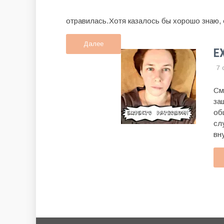
отравилась.Хотя казалось бы хорошо знаю, о
Далее
E
7
См
за
об
сл
вн