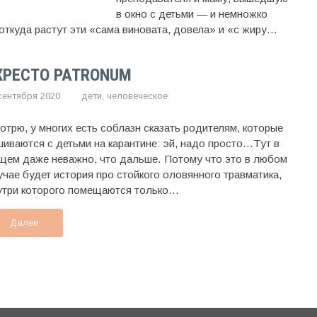
в окно с детьми — и немножко
ткуда растут эти «сама виновата, довела» и «с жиру...
XPECTO PATRONUM
 сентября 2020
дети
,
человеческое
отрю, у многих есть соблазн сказать родителям, которые
шиваются с детьми на карантине: эй, надо просто…Тут в
щем даже неважно, что дальше. Потому что это в любом
учае будет история про стойкого оловянного травматика,
утри которого помещаются только...
Далее