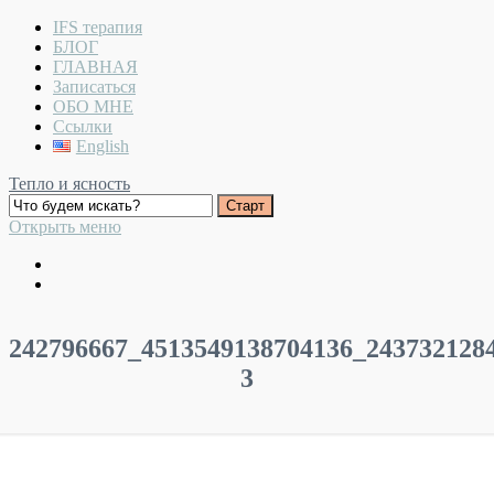
IFS терапия
БЛОГ
ГЛАВНАЯ
Записаться
ОБО МНЕ
Ссылки
English
Тепло и ясность
Открыть меню
242796667_4513549138704136_243732128
3