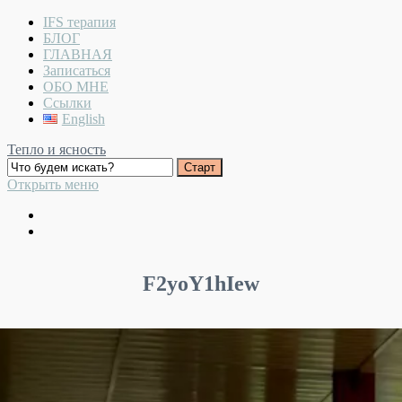
IFS терапия
БЛОГ
ГЛАВНАЯ
Записаться
ОБО МНЕ
Ссылки
English
Тепло и ясность
Открыть меню
F2yoY1hIew