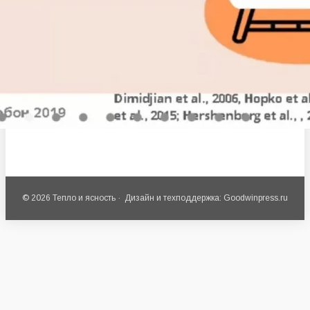
© 2026 Тепло и ясность · Дизайн и техподдержка: Goodwinpress.ru