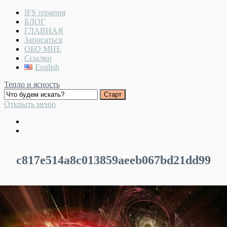
IFS терапия
БЛОГ
ГЛАВНАЯ
Записаться
ОБО МНЕ
Ссылки
English
Тепло и ясность
Открыть меню
c817e514a8c013859aeeb067bd21dd99