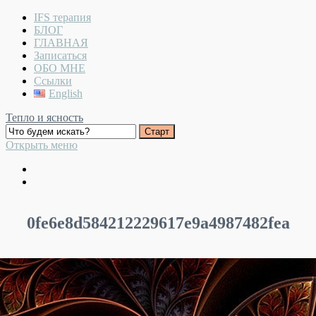
IFS терапия
БЛОГ
ГЛАВНАЯ
Записаться
ОБО МНЕ
Ссылки
English
Тепло и ясность
Открыть меню
0fe6e8d584212229617e9a4987482fea