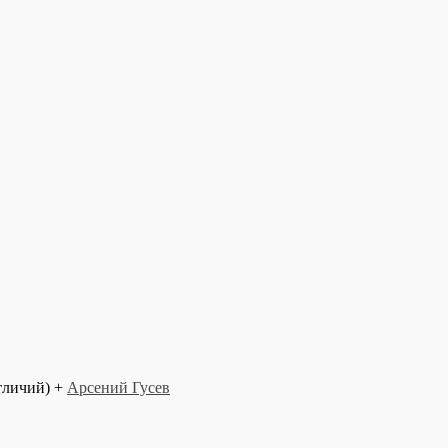
тличий) +
Арсений Гусев