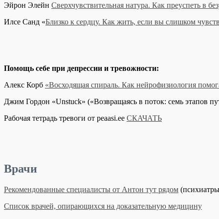
Эйрон Элейн
Сверхчувствительная натура. Как преуспеть в бе
Илсе Санд «
Близко к сердцу. Как жить, если вы слишком чувс
Помощь себе при депрессии и тревожности:
Алекс Корб
«Восходящая спираль. Как нейрофизиология помога
Джим Гордон «Unstuck» («Возвращаясь в поток: семь этапов п
Рабочая тетрадь тревоги от peaasi.ee
СКАЧАТЬ
Врачи
Рекомендованные специалисты от Антон тут рядом
(психиатры
Список врачей, опирающихся на доказательную медицину