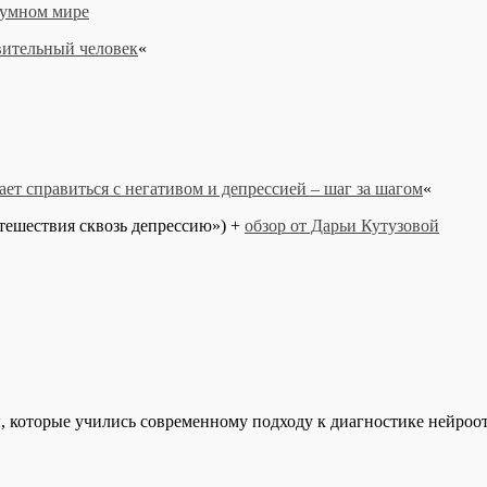
зумном мире
твительный человек
«
ет справиться с негативом и депрессией – шаг за шагом
«
утешествия сквозь депрессию») +
обзор от Дарьи Кутузовой
, которые учились современному подходу к диагностике нейроо