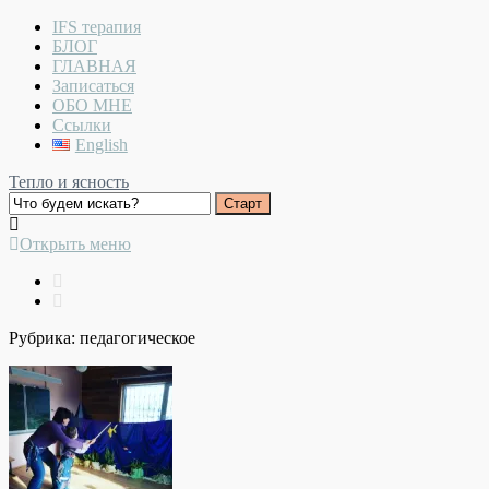
IFS терапия
БЛОГ
ГЛАВНАЯ
Записаться
ОБО МНЕ
Ссылки
English
Тепло и ясность
Открыть меню
Рубрика:
педагогическое