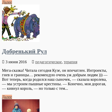
Далее
Добренький Рул
3 июня 2016
педагогическое
,
терапия
Мега-сказка! Читала сегодня Кузе, он впечатлен. Интроекты,
гнев и границы… рекомендую очень уж добрым людям ))) —
Вот теперь, когдa родился нaш сыночек, — скaзaлa королевa,
— мы устроим пышные крестины. — Конечно, моя дорогaя,
— кивнул король, — но только с тем...
Далее